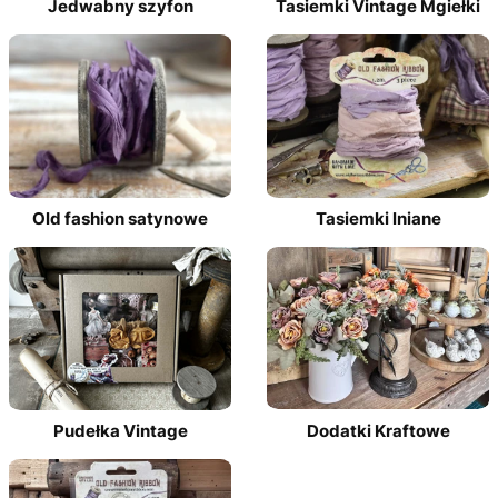
Jedwabny szyfon
Tasiemki Vintage Mgiełki
Old fashion satynowe
Tasiemki lniane
Pudełka Vintage
Dodatki Kraftowe