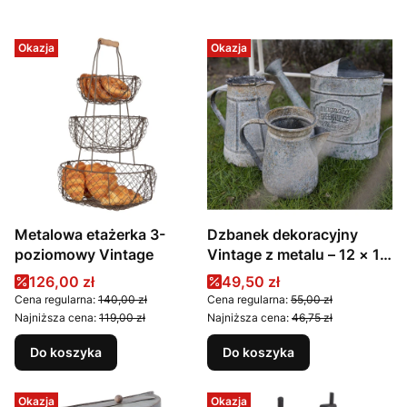
Okazja
Okazja
Metalowa etażerka 3-
Dzbanek dekoracyjny
poziomowy Vintage
Vintage z metalu – 12 × 12
× 16 cm
Cena promocyjna
Cena promocyjna
126,00 zł
49,50 zł
Cena regularna:
140,00 zł
Cena regularna:
55,00 zł
Najniższa cena:
119,00 zł
Najniższa cena:
46,75 zł
Do koszyka
Do koszyka
Okazja
Okazja