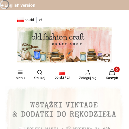
➡️ English version
polski
zł
Produkty 
Otwórz wyszukiwarkę
polski / zł
Menu
Szukaj
Zaloguj się
Koszyk