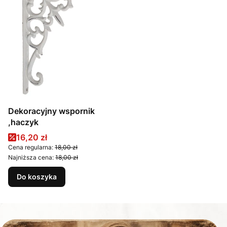
Dekoracyjny wspornik
,haczyk
Cena promocyjna
16,20 zł
Cena regularna:
18,00 zł
Najniższa cena:
18,00 zł
Do koszyka