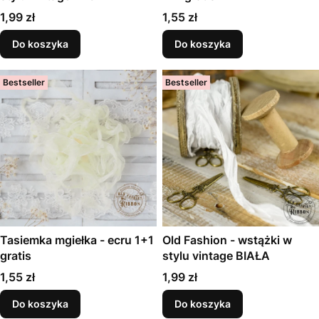
Cena
Cena
1,99 zł
1,55 zł
Do koszyka
Do koszyka
Bestseller
Bestseller
Tasiemka mgiełka - ecru 1+1
Old Fashion - wstążki w
gratis
stylu vintage BIAŁA
Cena
Cena
1,55 zł
1,99 zł
Do koszyka
Do koszyka