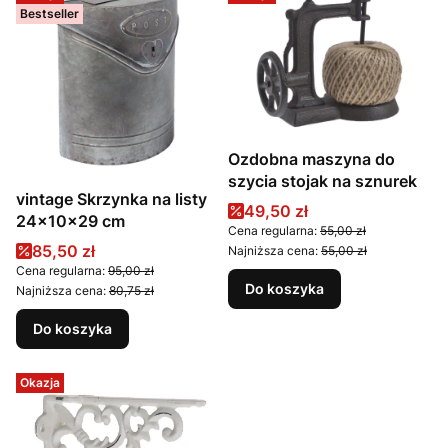
Bestseller
Ozdobna maszyna do
szycia stojak na sznurek
vintage Skrzynka na listy
Cena promocyjna
49,50 zł
24x10x29 cm
Cena regularna:
55,00 zł
Cena promocyjna
85,50 zł
Najniższa cena:
55,00 zł
Cena regularna:
95,00 zł
Do koszyka
Najniższa cena:
80,75 zł
Do koszyka
Okazja