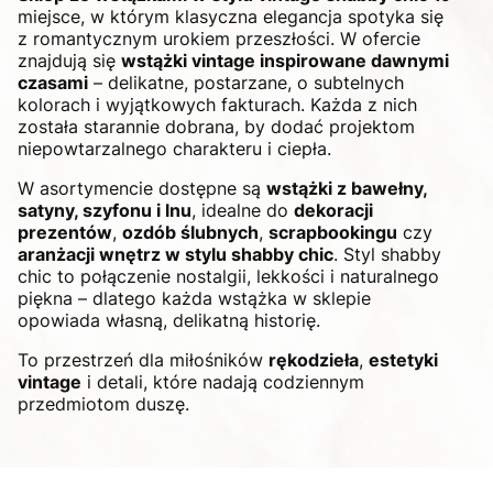
miejsce, w którym klasyczna elegancja spotyka się
z romantycznym urokiem przeszłości. W ofercie
znajdują się
wstążki vintage inspirowane dawnymi
czasami
– delikatne, postarzane, o subtelnych
kolorach i wyjątkowych fakturach. Każda z nich
została starannie dobrana, by dodać projektom
niepowtarzalnego charakteru i ciepła.
W asortymencie dostępne są
wstążki z bawełny,
satyny, szyfonu i lnu
, idealne do
dekoracji
prezentów
,
ozdób ślubnych
,
scrapbookingu
czy
aranżacji wnętrz w stylu shabby chic
. Styl shabby
chic to połączenie nostalgii, lekkości i naturalnego
piękna – dlatego każda wstążka w sklepie
opowiada własną, delikatną historię.
To przestrzeń dla miłośników
rękodzieła
,
estetyki
vintage
i detali, które nadają codziennym
przedmiotom duszę.