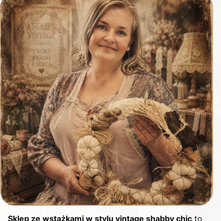
Sklep ze wstążkami w stylu vintage shabby chic
to