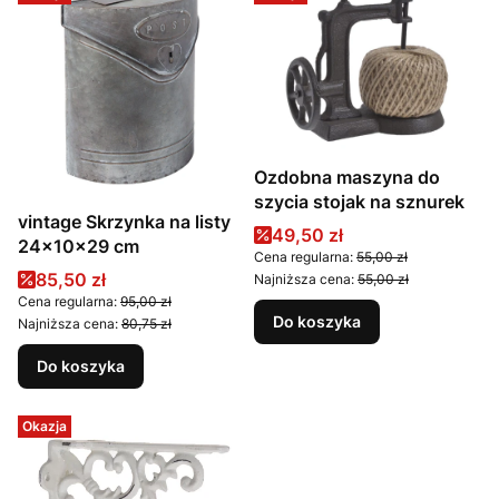
Ozdobna maszyna do
szycia stojak na sznurek
vintage Skrzynka na listy
Cena promocyjna
49,50 zł
24x10x29 cm
Cena regularna:
55,00 zł
Cena promocyjna
85,50 zł
Najniższa cena:
55,00 zł
Cena regularna:
95,00 zł
Do koszyka
Najniższa cena:
80,75 zł
Do koszyka
Okazja