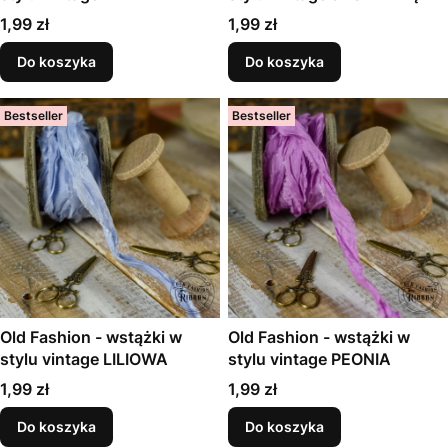
Cena
Cena
1,99 zł
1,99 zł
Do koszyka
Do koszyka
Bestseller
Bestseller
Old Fashion - wstążki w
Old Fashion - wstążki w
stylu vintage LILIOWA
stylu vintage PEONIA
Cena
Cena
1,99 zł
1,99 zł
Do koszyka
Do koszyka