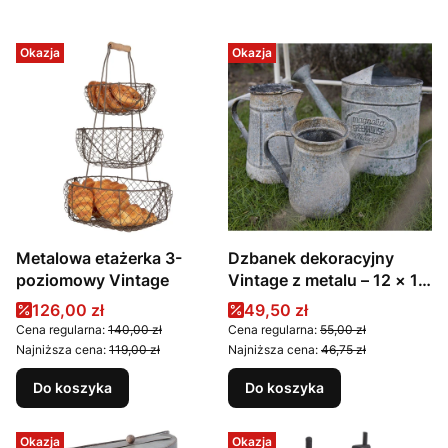
Okazja
Okazja
Metalowa etażerka 3-
Dzbanek dekoracyjny
poziomowy Vintage
Vintage z metalu – 12 × 12
× 16 cm
Cena promocyjna
Cena promocyjna
126,00 zł
49,50 zł
Cena regularna:
140,00 zł
Cena regularna:
55,00 zł
Najniższa cena:
119,00 zł
Najniższa cena:
46,75 zł
Do koszyka
Do koszyka
Okazja
Okazja