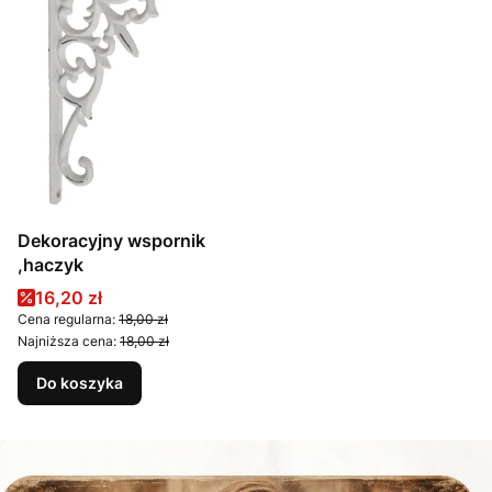
Dekoracyjny wspornik
,haczyk
Cena promocyjna
16,20 zł
Cena regularna:
18,00 zł
Najniższa cena:
18,00 zł
Do koszyka