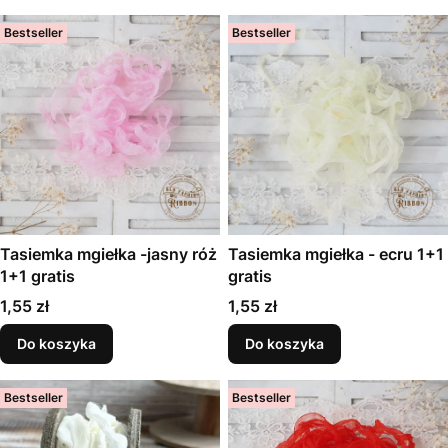
Bestseller
Bestseller
Tasiemka mgiełka -jasny róż
Tasiemka mgiełka - ecru 1+1
1+1 gratis
gratis
Cena
Cena
1,55 zł
1,55 zł
Do koszyka
Do koszyka
Bestseller
Bestseller