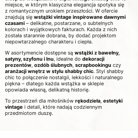
miejsce, w którym klasyczna elegancja spotyka się
z romantycznym urokiem przeszłości. W ofercie
znajdują się
wstążki vintage inspirowane dawnymi
czasami
– delikatne, postarzane, o subtelnych
kolorach i wyjątkowych fakturach. Każda z nich
została starannie dobrana, by dodać projektom
niepowtarzalnego charakteru i ciepła.
W asortymencie dostępne są
wstążki z bawełny,
satyny, szyfonu i lnu
, idealne do
dekoracji
prezentów
,
ozdób ślubnych
,
scrapbookingu
czy
aranżacji wnętrz w stylu shabby chic
. Styl shabby
chic to połączenie nostalgii, lekkości i naturalnego
piękna – dlatego każda wstążka w sklepie
opowiada własną, delikatną historię.
To przestrzeń dla miłośników
rękodzieła
,
estetyki
vintage
i detali, które nadają codziennym
przedmiotom duszę.