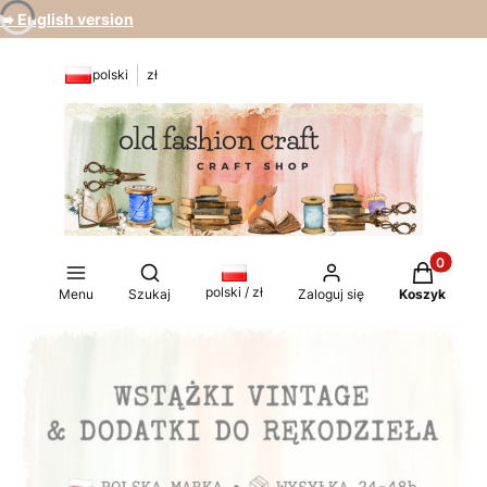
➡️ English version
polski
zł
Produkty 
Otwórz wyszukiwarkę
polski / zł
Menu
Szukaj
Zaloguj się
Koszyk