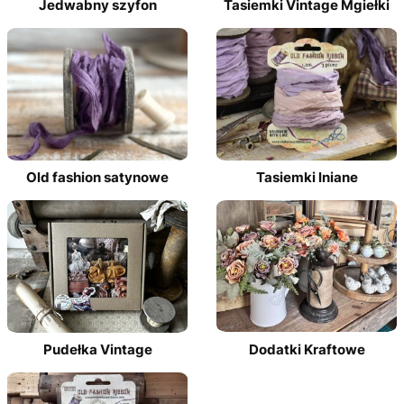
Jedwabny szyfon
Tasiemki Vintage Mgiełki
Old fashion satynowe
Tasiemki lniane
Pudełka Vintage
Dodatki Kraftowe