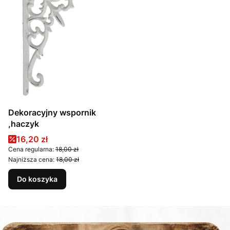
Dekoracyjny wspornik
,haczyk
Cena promocyjna
16,20 zł
Cena regularna:
18,00 zł
Najniższa cena:
18,00 zł
Do koszyka