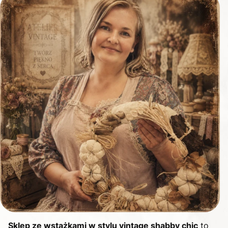
Sklep ze wstążkami w stylu vintage shabby chic
to