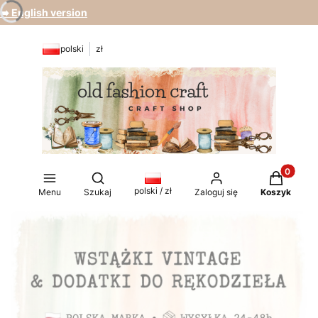
➡️ English version
polski
zł
Produkty 
Otwórz wyszukiwarkę
polski / zł
Menu
Szukaj
Zaloguj się
Koszyk