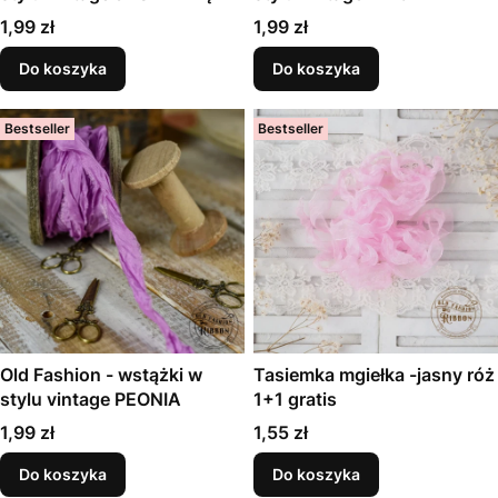
Cena
Cena
1,99 zł
1,99 zł
Do koszyka
Do koszyka
Bestseller
Bestseller
Old Fashion - wstążki w
Tasiemka mgiełka -jasny róż
stylu vintage PEONIA
1+1 gratis
Cena
Cena
1,99 zł
1,55 zł
Do koszyka
Do koszyka