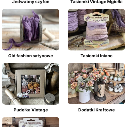
Jedwabny szyfon
Tasiemki Vintage Mgiełki
Old fashion satynowe
Tasiemki lniane
Pudełka Vintage
Dodatki Kraftowe