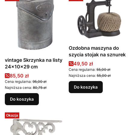
Ozdobna maszyna do
szycia stojak na sznurek
vintage Skrzynka na listy
Cena promocyjna
49,50 zł
24x10x29 cm
Cena regularna:
55,00 zł
Cena promocyjna
85,50 zł
Najniższa cena:
55,00 zł
Cena regularna:
95,00 zł
Do koszyka
Najniższa cena:
80,75 zł
Do koszyka
Okazja