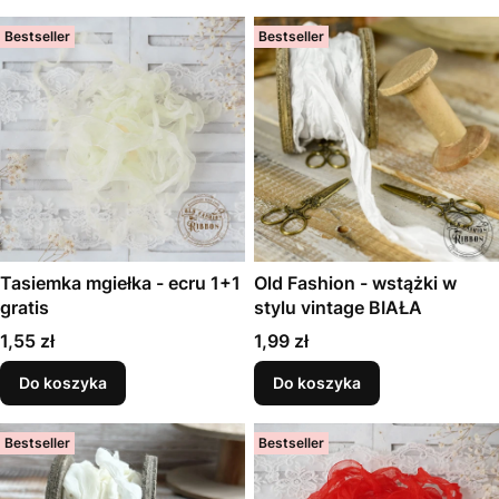
Bestseller
Bestseller
Tasiemka mgiełka - ecru 1+1
Old Fashion - wstążki w
gratis
stylu vintage BIAŁA
Cena
Cena
1,55 zł
1,99 zł
Do koszyka
Do koszyka
Bestseller
Bestseller