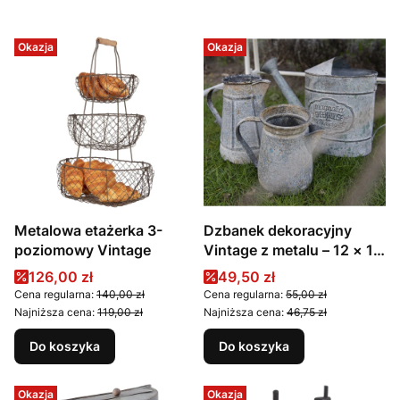
Okazja
Okazja
Metalowa etażerka 3-
Dzbanek dekoracyjny
poziomowy Vintage
Vintage z metalu – 12 × 12
× 16 cm
Cena promocyjna
Cena promocyjna
126,00 zł
49,50 zł
Cena regularna:
140,00 zł
Cena regularna:
55,00 zł
Najniższa cena:
119,00 zł
Najniższa cena:
46,75 zł
Do koszyka
Do koszyka
Okazja
Okazja