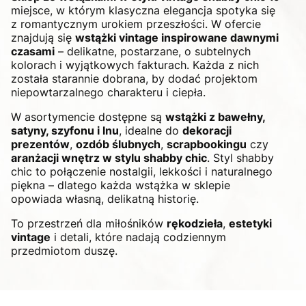
miejsce, w którym klasyczna elegancja spotyka się
z romantycznym urokiem przeszłości. W ofercie
znajdują się
wstążki vintage inspirowane dawnymi
czasami
– delikatne, postarzane, o subtelnych
kolorach i wyjątkowych fakturach. Każda z nich
została starannie dobrana, by dodać projektom
niepowtarzalnego charakteru i ciepła.
W asortymencie dostępne są
wstążki z bawełny,
satyny, szyfonu i lnu
, idealne do
dekoracji
prezentów
,
ozdób ślubnych
,
scrapbookingu
czy
aranżacji wnętrz w stylu shabby chic
. Styl shabby
chic to połączenie nostalgii, lekkości i naturalnego
piękna – dlatego każda wstążka w sklepie
opowiada własną, delikatną historię.
To przestrzeń dla miłośników
rękodzieła
,
estetyki
vintage
i detali, które nadają codziennym
przedmiotom duszę.