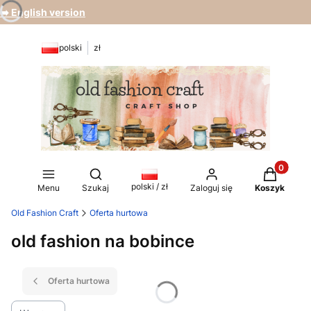
➡️ English version
polski
zł
Produkty 
Otwórz wyszukiwarkę
polski / zł
Menu
Szukaj
Zaloguj się
Koszyk
Old Fashion Craft
Oferta hurtowa
old fashion na bobince
Oferta hurtowa