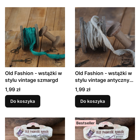
Old Fashion - wstążki w
Old Fashion - wstążki w
stylu vintage szmargd
stylu vintage antyczny
beż
Cena
Cena
1,99 zł
1,99 zł
Do koszyka
Do koszyka
Bestseller