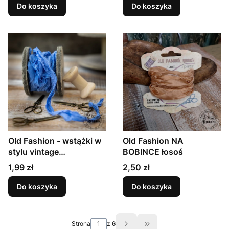
Do koszyka
Do koszyka
Old Fashion - wstążki w
Old Fashion NA
stylu vintage
BOBINCE łosoś
JEANSOWY
Cena
Cena
1,99 zł
2,50 zł
Do koszyka
Do koszyka
Strona
z 6
Przejdź do ostatniej st