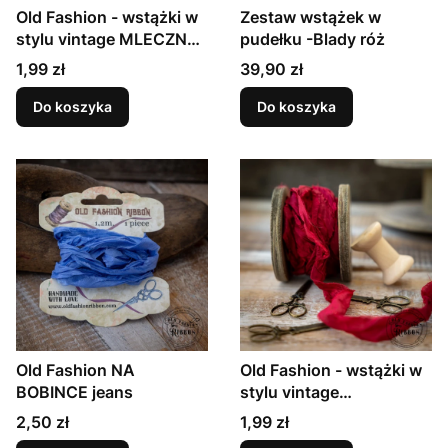
Old Fashion - wstążki w
Zestaw wstążek w
stylu vintage MLECZNA
pudełku -Blady róż
CZEKOLADA
Cena
Cena
1,99 zł
39,90 zł
Do koszyka
Do koszyka
Old Fashion NA
Old Fashion - wstążki w
BOBINCE jeans
stylu vintage
ŚWIĄTECZNA
Cena
Cena
2,50 zł
1,99 zł
CZERWIEŃ