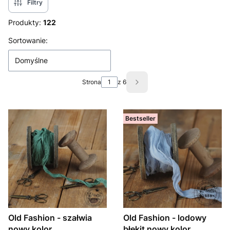
Filtry
Produkty:
122
Lista produktów
Sortowanie:
Domyślne
Strona
z 6
Następne produkty
Bestseller
Old Fashion - szałwia
Old Fashion - lodowy
nowy kolor
błękit nowy kolor