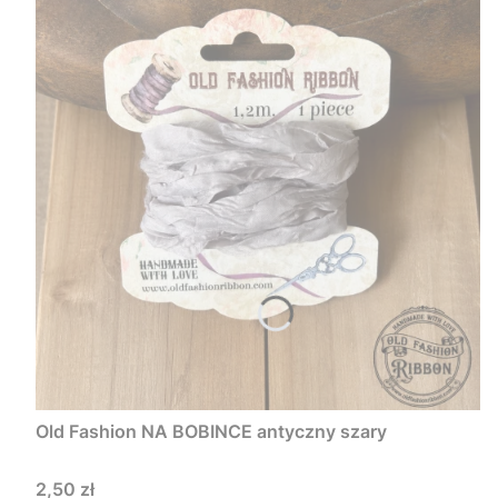
Old Fashion NA BOBINCE antyczny szary
Cena
2,50 zł