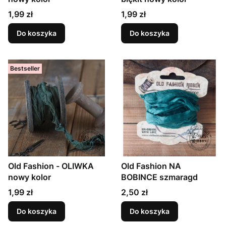
Cena
Cena
1,99 zł
1,99 zł
Do koszyka
Do koszyka
Bestseller
Old Fashion - OLIWKA
Old Fashion NA
nowy kolor
BOBINCE szmaragd
Cena
Cena
1,99 zł
2,50 zł
Do koszyka
Do koszyka