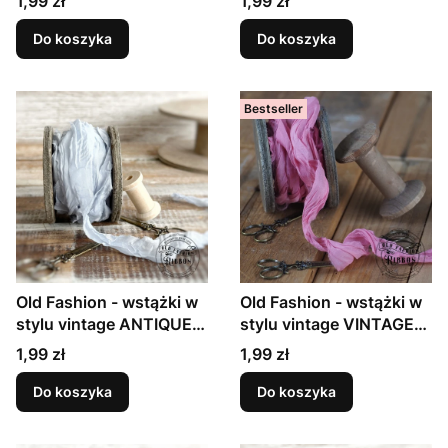
Cena
Cena
1,99 zł
1,99 zł
Do koszyka
Do koszyka
Bestseller
Old Fashion - wstążki w
Old Fashion - wstążki w
stylu vintage ANTIQUE
stylu vintage VINTAGE
GRAY
ROSE
Cena
Cena
1,99 zł
1,99 zł
Do koszyka
Do koszyka