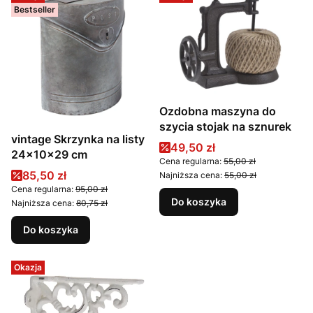
Bestseller
Ozdobna maszyna do
szycia stojak na sznurek
vintage Skrzynka na listy
Cena promocyjna
49,50 zł
24x10x29 cm
Cena regularna:
55,00 zł
Cena promocyjna
85,50 zł
Najniższa cena:
55,00 zł
Cena regularna:
95,00 zł
Do koszyka
Najniższa cena:
80,75 zł
Do koszyka
Okazja