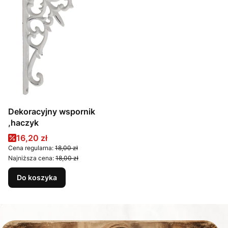
Dekoracyjny wspornik
,haczyk
Cena promocyjna
16,20 zł
Cena regularna:
18,00 zł
Najniższa cena:
18,00 zł
Do koszyka