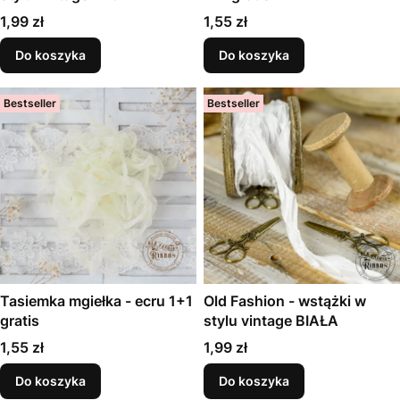
Cena
Cena
1,99 zł
1,55 zł
Do koszyka
Do koszyka
Bestseller
Bestseller
Tasiemka mgiełka - ecru 1+1
Old Fashion - wstążki w
gratis
stylu vintage BIAŁA
Cena
Cena
1,55 zł
1,99 zł
Do koszyka
Do koszyka