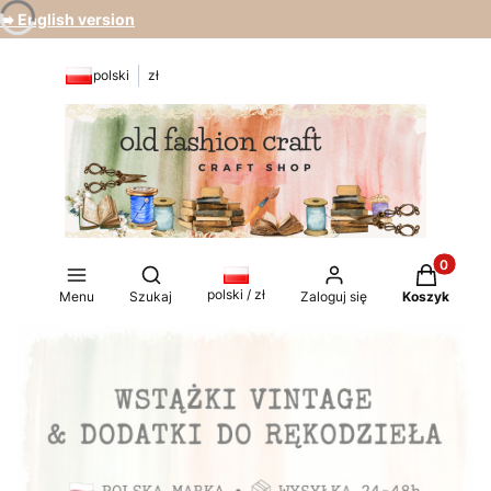
➡️ English version
polski
zł
Produkty 
Otwórz wyszukiwarkę
polski / zł
Menu
Szukaj
Zaloguj się
Koszyk