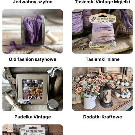
Jedwabny szyfon
Tasiemki Vintage Mgiełki
Old fashion satynowe
Tasiemki lniane
Pudełka Vintage
Dodatki Kraftowe