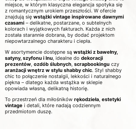
miejsce, w którym klasyczna elegancja spotyka się
z romantycznym urokiem przeszłości. W ofercie
znajdują się
wstążki vintage inspirowane dawnymi
czasami
– delikatne, postarzane, o subtelnych
kolorach i wyjątkowych fakturach. Każda z nich
została starannie dobrana, by dodać projektom
niepowtarzalnego charakteru i ciepła.
W asortymencie dostępne są
wstążki z bawełny,
satyny, szyfonu i lnu
, idealne do
dekoracji
prezentów
,
ozdób ślubnych
,
scrapbookingu
czy
aranżacji wnętrz w stylu shabby chic
. Styl shabby
chic to połączenie nostalgii, lekkości i naturalnego
piękna – dlatego każda wstążka w sklepie
opowiada własną, delikatną historię.
To przestrzeń dla miłośników
rękodzieła
,
estetyki
vintage
i detali, które nadają codziennym
przedmiotom duszę.