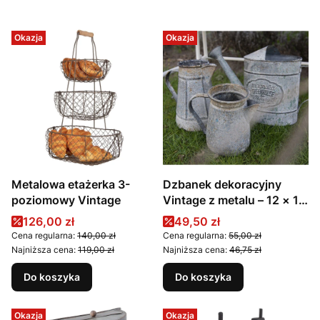
Okazja
Okazja
Metalowa etażerka 3-
Dzbanek dekoracyjny
poziomowy Vintage
Vintage z metalu – 12 × 12
× 16 cm
Cena promocyjna
Cena promocyjna
126,00 zł
49,50 zł
Cena regularna:
140,00 zł
Cena regularna:
55,00 zł
Najniższa cena:
119,00 zł
Najniższa cena:
46,75 zł
Do koszyka
Do koszyka
Okazja
Okazja