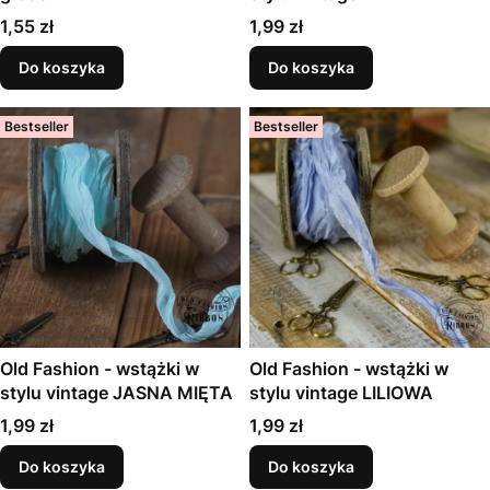
Cena
Cena
1,55 zł
1,99 zł
Do koszyka
Do koszyka
Bestseller
Bestseller
Old Fashion - wstążki w
Old Fashion - wstążki w
stylu vintage JASNA MIĘTA
stylu vintage LILIOWA
Cena
Cena
1,99 zł
1,99 zł
Do koszyka
Do koszyka