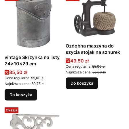
Ozdobna maszyna do
szycia stojak na sznurek
vintage Skrzynka na listy
Cena promocyjna
49,50 zł
24x10x29 cm
Cena regularna:
55,00 zł
Cena promocyjna
85,50 zł
Najniższa cena:
55,00 zł
Cena regularna:
95,00 zł
Do koszyka
Najniższa cena:
80,75 zł
Do koszyka
Okazja