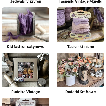
Jedwabny szyfon
Tasiemki Vintage Mgiełki
Old fashion satynowe
Tasiemki lniane
Pudełka Vintage
Dodatki Kraftowe