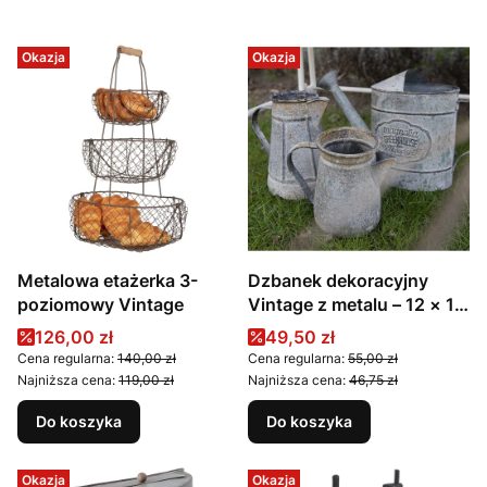
Okazja
Okazja
Metalowa etażerka 3-
Dzbanek dekoracyjny
poziomowy Vintage
Vintage z metalu – 12 × 12
× 16 cm
Cena promocyjna
Cena promocyjna
126,00 zł
49,50 zł
Cena regularna:
140,00 zł
Cena regularna:
55,00 zł
Najniższa cena:
119,00 zł
Najniższa cena:
46,75 zł
Do koszyka
Do koszyka
Okazja
Okazja