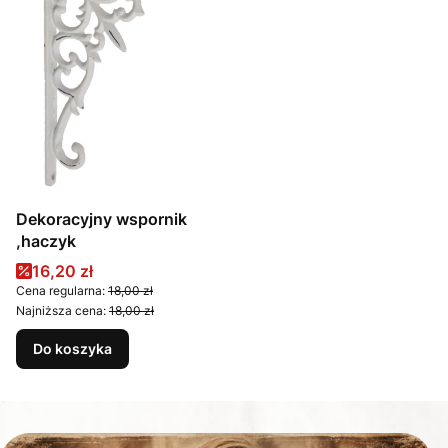
Dekoracyjny wspornik
,haczyk
Cena promocyjna
16,20 zł
Cena regularna:
18,00 zł
Najniższa cena:
18,00 zł
Do koszyka