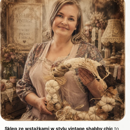
Sklep ze wstążkami w stylu vintage shabby chic
to