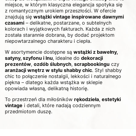
miejsce, w którym klasyczna elegancja spotyka się
z romantycznym urokiem przeszłości. W ofercie
znajdują się
wstążki vintage inspirowane dawnymi
czasami
– delikatne, postarzane, o subtelnych
kolorach i wyjątkowych fakturach. Każda z nich
została starannie dobrana, by dodać projektom
niepowtarzalnego charakteru i ciepła.
W asortymencie dostępne są
wstążki z bawełny,
satyny, szyfonu i lnu
, idealne do
dekoracji
prezentów
,
ozdób ślubnych
,
scrapbookingu
czy
aranżacji wnętrz w stylu shabby chic
. Styl shabby
chic to połączenie nostalgii, lekkości i naturalnego
piękna – dlatego każda wstążka w sklepie
opowiada własną, delikatną historię.
To przestrzeń dla miłośników
rękodzieła
,
estetyki
vintage
i detali, które nadają codziennym
przedmiotom duszę.