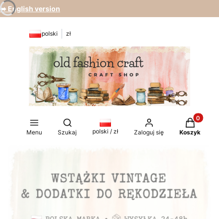
➡️ English version
polski
zł
Produkty 
Otwórz wyszukiwarkę
polski / zł
Menu
Szukaj
Zaloguj się
Koszyk