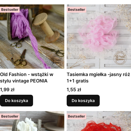
Bestseller
Bestseller
Old Fashion - wstążki w
Tasiemka mgiełka -jasny róż
stylu vintage PEONIA
1+1 gratis
Cena
Cena
1,99 zł
1,55 zł
Do koszyka
Do koszyka
Bestseller
Bestseller