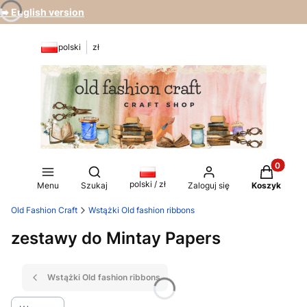
➡️ English version
polski
zł
Produkty 
Otwórz wyszukiwarkę
polski / zł
Menu
Szukaj
Zaloguj się
Koszyk
Old Fashion Craft
Wstążki Old fashion ribbons
zestawy do Mintay Papers
Wstążki Old fashion ribbons