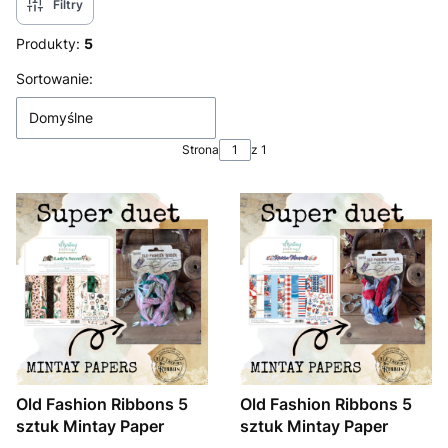
Filtry
Produkty:
5
Lista produktów
Sortowanie:
Domyślne
Strona
z 1
Old Fashion Ribbons 5
Old Fashion Ribbons 5
sztuk Mintay Paper
sztuk Mintay Paper