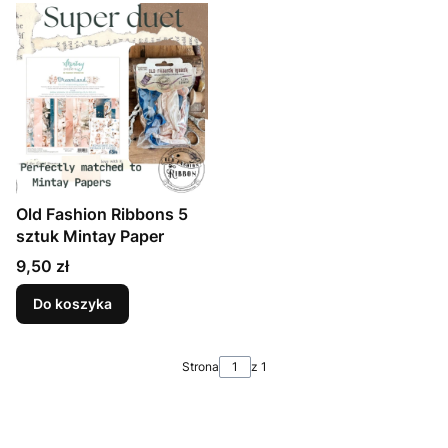
Old Fashion Ribbons 5
sztuk Mintay Paper
Cena
9,50 zł
Do koszyka
Strona
z 1