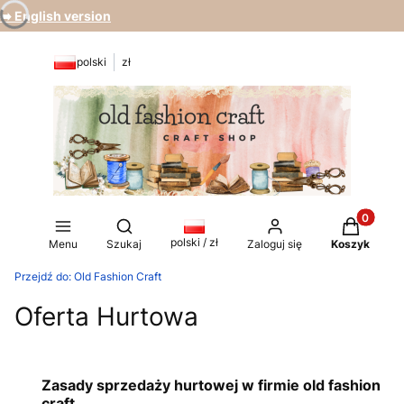
➡️ English version
polski
zł
Produkty 
Otwórz wyszukiwarkę
polski / zł
Menu
Szukaj
Zaloguj się
Koszyk
Przejdź do:
Old Fashion Craft
Oferta Hurtowa
Zasady sprzedaży hurtowej w firmie old fashion
craft