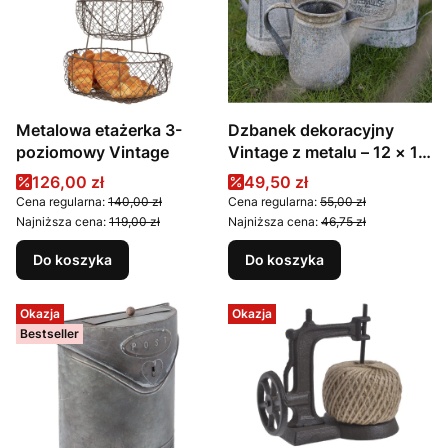
Metalowa etażerka 3-
Dzbanek dekoracyjny
poziomowy Vintage
Vintage z metalu – 12 × 12
× 16 cm
Cena promocyjna
Cena promocyjna
126,00 zł
49,50 zł
Cena regularna:
140,00 zł
Cena regularna:
55,00 zł
Najniższa cena:
119,00 zł
Najniższa cena:
46,75 zł
Do koszyka
Do koszyka
Okazja
Okazja
Bestseller