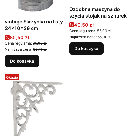
Ozdobna maszyna do
szycia stojak na sznurek
vintage Skrzynka na listy
Cena promocyjna
49,50 zł
24x10x29 cm
Cena regularna:
55,00 zł
Cena promocyjna
85,50 zł
Najniższa cena:
55,00 zł
Cena regularna:
95,00 zł
Do koszyka
Najniższa cena:
80,75 zł
Do koszyka
Okazja