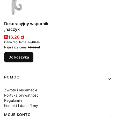
Dekoracyjny wspornik
,haczyk
Cena promocyjna
16,20 zł
Cena regularna:
18,00 zł
Najniższa cena:
18,00 zł
Do koszyka
Linki w stopce
POMOC
Zwroty i reklamacje
Polityka prywatności
Regulamin
Kontakt i dane firmy
MOJE KONTO