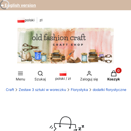
➡️ English version
polski
zł
Produkty 
Otwórz wyszukiwarkę
polski / zł
Menu
Szukaj
Zaloguj się
Koszyk
ion Craft
Zestaw 3 sztuki w woreczku
Florystyka
dodatki florystyczne