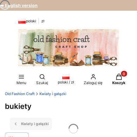
➡️ English version
polski
zł
Produkty 
Otwórz wyszukiwarkę
polski / zł
Menu
Szukaj
Zaloguj się
Koszyk
Old Fashion Craft
Kwiaty i gałązki
bukiety
Kwiaty i gałązki