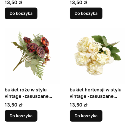
płatki
płatki
Cena
Cena
13,50 zł
13,50 zł
Do koszyka
Do koszyka
bukiet róże w stylu
bukiet hortensji w stylu
vintage -zasuszane
vintage -zasuszane
płatki
płatki
Cena
Cena
13,50 zł
13,50 zł
Do koszyka
Do koszyka