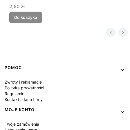
Cena
2,50 zł
Do koszyka
Linki w stopce
POMOC
Zwroty i reklamacje
Polityka prywatności
Regulamin
Kontakt i dane firmy
MOJE KONTO
Twoje zamówienia
Ustawienia konta