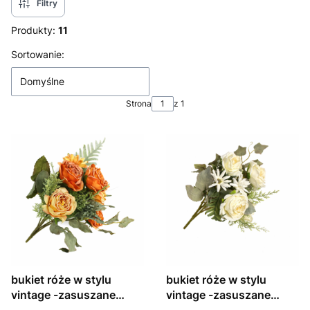
Filtry
Produkty:
11
Lista produktów
Sortowanie:
Domyślne
Strona
z 1
bukiet róże w stylu
bukiet róże w stylu
vintage -zasuszane
vintage -zasuszane