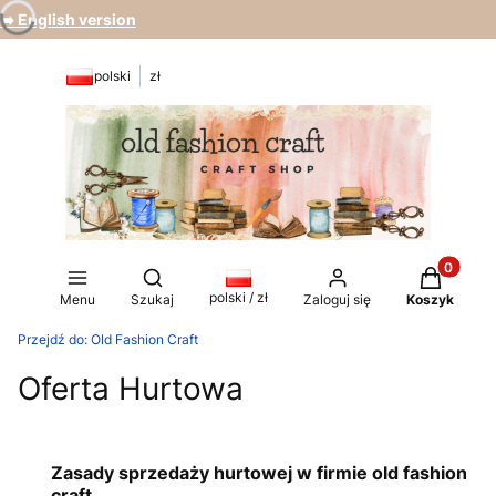
➡️ English version
polski
zł
Produkty 
Otwórz wyszukiwarkę
polski / zł
Menu
Szukaj
Zaloguj się
Koszyk
Przejdź do:
Old Fashion Craft
Oferta Hurtowa
Zasady sprzedaży hurtowej w firmie old fashion
craft