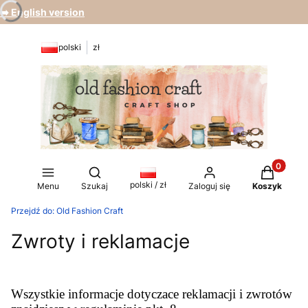
➡️ English version
polski
zł
Produkty 
Otwórz wyszukiwarkę
polski / zł
Menu
Szukaj
Zaloguj się
Koszyk
Przejdź do:
Old Fashion Craft
Zwroty i reklamacje
Wszystkie informacje dotyczace reklamacji i zwrotów