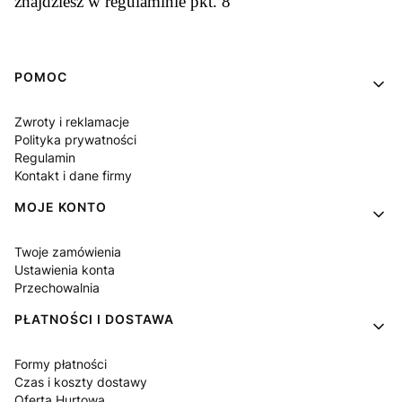
znajdziesz w regulaminie pkt. 8
Linki w stopce
POMOC
Zwroty i reklamacje
Polityka prywatności
Regulamin
Kontakt i dane firmy
MOJE KONTO
Twoje zamówienia
Ustawienia konta
Przechowalnia
PŁATNOŚCI I DOSTAWA
Formy płatności
Czas i koszty dostawy
Oferta Hurtowa