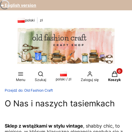
➡️ English version
polski
zł
Produkty 
Otwórz wyszukiwarkę
polski / zł
Menu
Szukaj
Zaloguj się
Koszyk
Przejdź do:
Old Fashion Craft
O Nas i naszych tasiemkach
Sklep z wstążkami w stylu vintage
, shabby chic, to
miejsce, w którym klasyczna elegancja spotyka się z