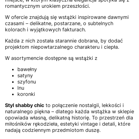
romantycznym urokiem przeszłości.
W ofercie znajdują się wstążki inspirowane dawnymi
czasami – delikatne, postarzane, o subtelnych
kolorach i wyjątkowych fakturach.
Każda z nich została starannie dobrana, by dodać
projektom niepowtarzalnego charakteru i ciepła.
W asortymencie dostępne są wstążki z
bawełny
satyny
szyfonu
lnu
koronki
Styl shabby chic
to połączenie nostalgii, lekkości i
naturalnego piękna – dlatego każda wstążka w sklepie
opowiada własną, delikatną historię. To przestrzeń dla
miłośników rękodzieła, estetyki vintage i detali, które
nadają codziennym przedmiotom duszę.