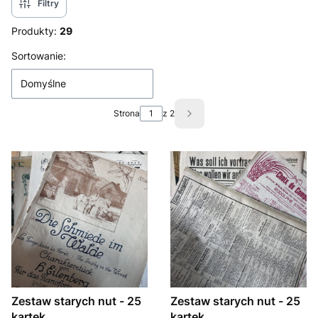
Filtry
Produkty:
29
Lista produktów
Sortowanie:
Domyślne
Strona
z 2
Następne produkty
Zestaw starych nut - 25
Zestaw starych nut - 25
kartek
kartek