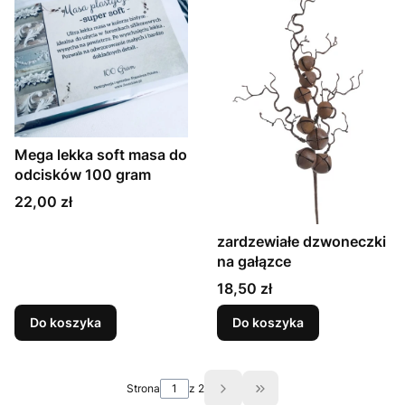
Mega lekka soft masa do
odcisków 100 gram
Cena
22,00 zł
zardzewiałe dzwoneczki
na gałązce
Cena
18,50 zł
Do koszyka
Do koszyka
Strona
z 2
Przejdź do ostatniej st