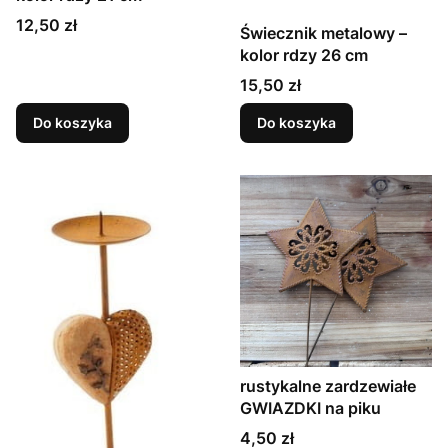
Cena
12,50 zł
Świecznik metalowy –
kolor rdzy 26 cm
Cena
15,50 zł
Do koszyka
Do koszyka
rustykalne zardzewiałe
GWIAZDKI na piku
Cena
4,50 zł