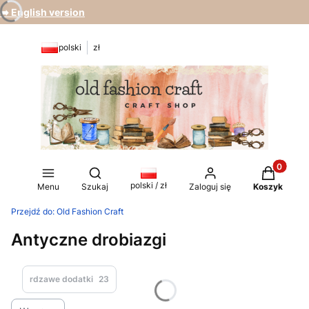
➡️ English version
polski
zł
Produkty 
Otwórz wyszukiwarkę
polski / zł
Menu
Szukaj
Zaloguj się
Koszyk
Przejdź do:
Old Fashion Craft
Antyczne drobiazgi
rdzawe dodatki
23