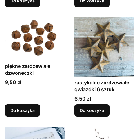
Do koszyka
Do koszyka
piękne zardzewiałe
dzwoneczki
Cena
9,50 zł
rustykalne zardzewiałe
gwiazdki 6 sztuk
Cena
6,50 zł
Do koszyka
Do koszyka