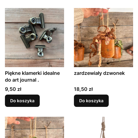
Piękne klamerki idealne
zardzewiały dzwonek
do art journal .
Cena
Cena
9,50 zł
18,50 zł
Do koszyka
Do koszyka