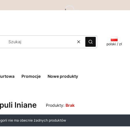
Wyczyść
Szukaj
polski / zł
Hurtowa
Promocje
Nowe produkty
puli lniane
Produkty:
Brak
 produktów
egorii nie ma obecnie żadnych produktów