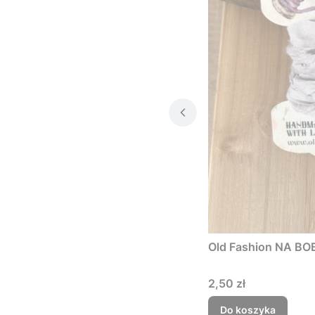
Old Fashion NA BO
Cena
2,50 zł
Do koszyka