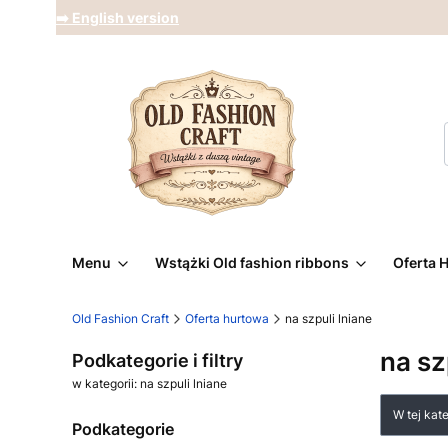
➡️ English version
Menu
Wstążki Old fashion ribbons
Oferta 
Old Fashion Craft
Oferta hurtowa
na szpuli lniane
na sz
Podkategorie i filtry
w kategorii: na szpuli lniane
Lista
W tej kat
Podkategorie