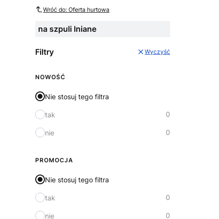
Wróć do: Oferta hurtowa
na szpuli lniane
Filtry
Wyczyść
NOWOŚĆ
Nie stosuj tego filtra
0
tak
0
nie
PROMOCJA
Nie stosuj tego filtra
0
tak
0
nie