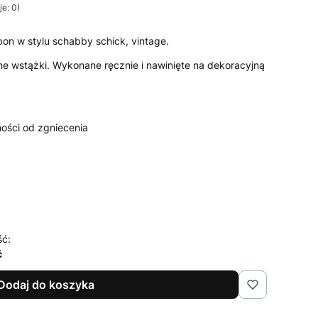
e: 0)
on w stylu schabby schick, vintage.
ne wstążki. Wykonane ręcznie i nawinięte na dekoracyjną
ności od zgniecenia
ść:
ć
Dodaj do koszyka