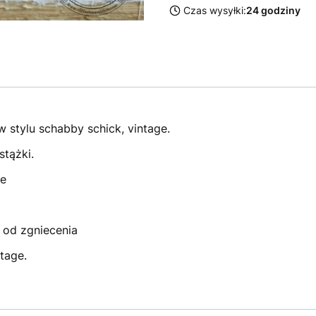
Czas wysyłki:
24 godziny
 stylu schabby schick, vintage.
stążki.
ne
i od zgniecenia
tage.