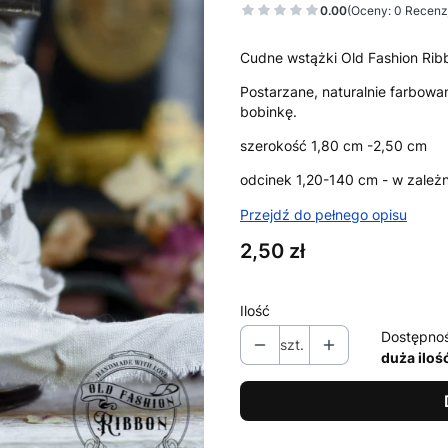
0.00
(Oceny: 0 Recenzj
Cudne wstążki Old Fashion Ribb
Postarzane, naturalnie farbowa
bobinkę.
szerokość 1,80 cm -2,50 cm
odcinek 1,20-140 cm - w zależ
Przejdź do pełnego opisu
Cena
2,50 zł
Ilość
Dostępno
szt.
duża iloś