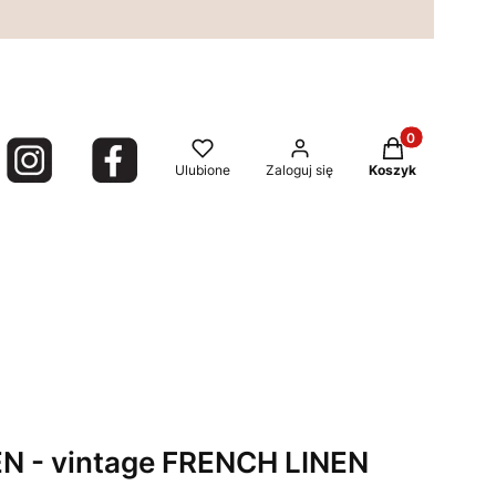
Produkty w kos
Ulubione
Zaloguj się
Koszyk
EN - vintage FRENCH LINEN