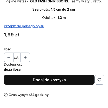
Piękne wstążki
OLD FASHION RIBBONS
. Taśmy w stylu retro.
Szerokość:
1,5 cm do 2 cm
Odcinek:
1,2 m
Przejdź do pełnego opisu
Cena
1,99 zł
Ilość
szt.
Dostępność:
duża ilość
Dodaj do koszyka
Czas wysyłki:
24 godziny