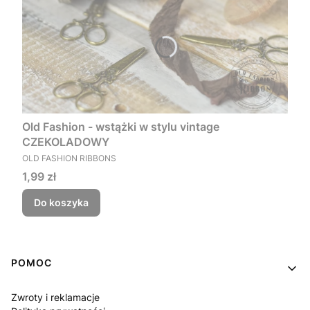
Old Fashion - wstążki w stylu vintage
CZEKOLADOWY
PRODUCENT
OLD FASHION RIBBONS
Cena
1,99 zł
Do koszyka
Linki w stopce
POMOC
Zwroty i reklamacje