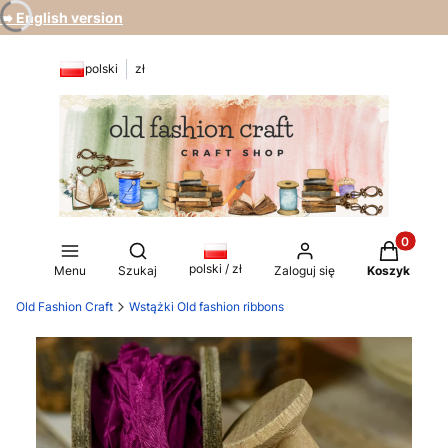
➡️ English version
polski
zł
Produkty 
Otwórz wyszukiwarkę
polski / zł
Menu
Szukaj
Zaloguj się
Koszyk
Old Fashion Craft
Wstążki Old fashion ribbons