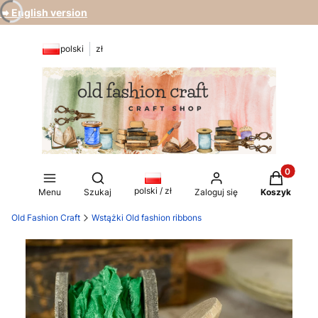
➡️ English version
polski
zł
Produkty 
Otwórz wyszukiwarkę
polski / zł
Menu
Szukaj
Zaloguj się
Koszyk
Old Fashion Craft
Wstążki Old fashion ribbons