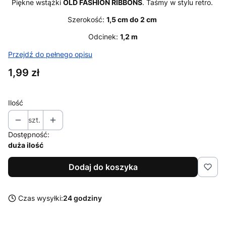
Piękne wstążki
OLD FASHION RIBBONS
. Taśmy w stylu retro.
Szerokość:
1,5 cm do 2 cm
Odcinek:
1,2 m
Przejdź do pełnego opisu
Cena
1,99 zł
Ilość
szt.
Dostępność:
duża ilość
Dodaj do koszyka
Czas wysyłki:
24 godziny