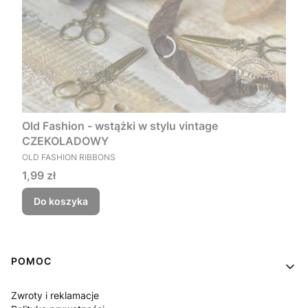
Old Fashion - wstążki w stylu vintage
CZEKOLADOWY
PRODUCENT
OLD FASHION RIBBONS
Cena
1,99 zł
Do koszyka
Linki w stopce
POMOC
Zwroty i reklamacje