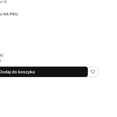
e: 0)
ki NA PIKU
ść:
ć
Dodaj do koszyka