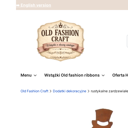
➡️ English version
Menu
Wstążki Old fashion ribbons
Oferta 
Old Fashion Craft
Dodatki dekoracyjne
rustykalne zardzewiałe