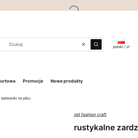
Wyczyść
Szukaj
polski / zł
Hurtowa
Promocje
Nowe produkty
 bałwanki na piku
old fashion craft
rustykalne zardz