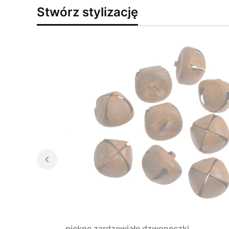
Stwórz stylizację
piękne zardzewiałe dzwoneczki