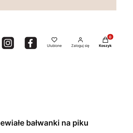
Produkty w kos
Ulubione
Zaloguj się
Koszyk
ewiałe bałwanki na piku