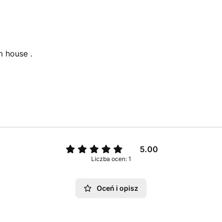
m house .
5.00
Liczba ocen: 1
Oceń i opisz