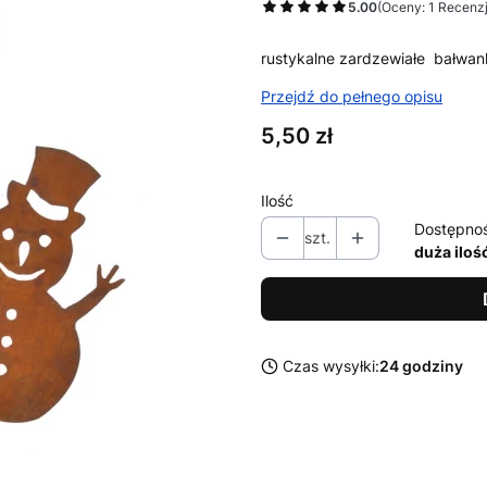
5.00
(Oceny: 1 Recenzj
rustykalne zardzewiałe bałwan
Przejdź do pełnego opisu
Cena
5,50 zł
Ilość
Dostępno
szt.
duża iloś
Czas wysyłki:
24 godziny