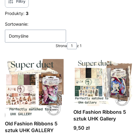
Filtry
Produkty:
3
Lista produktów
Sortowanie:
Domyślne
Strona
z 1
Old Fashion Ribbons 5
sztuk UHK Gallery
Old Fashion Ribbons 5
Cena
9,50 zł
sztuk UHK GALLERY