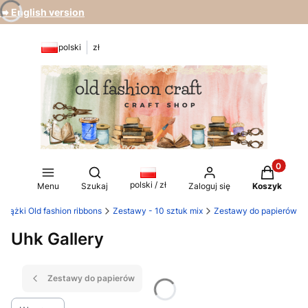
➡️ English version
polski
zł
Produkty 
Otwórz wyszukiwarkę
polski / zł
Menu
Szukaj
Zaloguj się
Koszyk
stążki Old fashion ribbons
Zestawy - 10 sztuk mix
Zestawy do papierów
Uhk Gallery
Zestawy do papierów