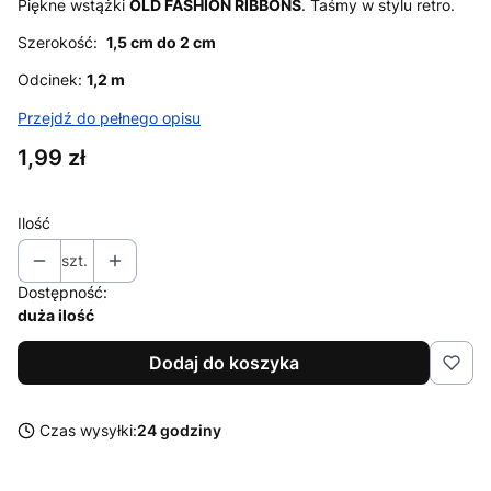
Piękne wstążki
OLD FASHION RIBBONS
. Taśmy w stylu retro.
Szerokość:
1,5 cm do 2 cm
Odcinek:
1,2 m
Przejdź do pełnego opisu
Cena
1,99 zł
Ilość
szt.
Dostępność:
duża ilość
Dodaj do koszyka
Czas wysyłki:
24 godziny