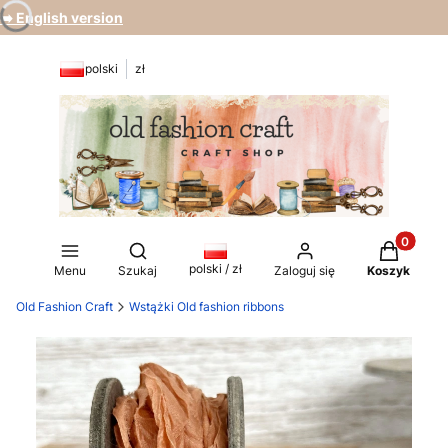
➡️ English version
polski
zł
Produkty 
Otwórz wyszukiwarkę
polski / zł
Menu
Szukaj
Zaloguj się
Koszyk
Old Fashion Craft
Wstążki Old fashion ribbons