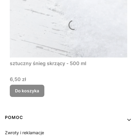
sztuczny śnieg skrzący - 500 ml
Cena
6,50 zł
Do koszyka
Linki w stopce
POMOC
Zwroty i reklamacje