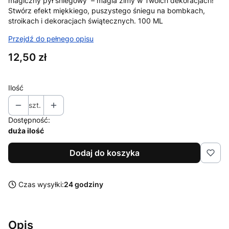
magiczny pył śniegowy – magia zimy w Twoich dekoracjach!
Stwórz efekt miękkiego, puszystego śniegu na bombkach,
stroikach i dekoracjach świątecznych. 100 ML
Przejdź do pełnego opisu
Cena
12,50 zł
Ilość
szt.
Dostępność:
duża ilość
Dodaj do koszyka
Czas wysyłki:
24 godziny
Opis