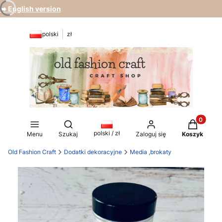
➡️ English version
polski
zł
Produkty 
Otwórz wyszukiwarkę
polski / zł
Menu
Szukaj
Zaloguj się
Koszyk
Old Fashion Craft
Dodatki dekoracyjne
Media ,brokaty