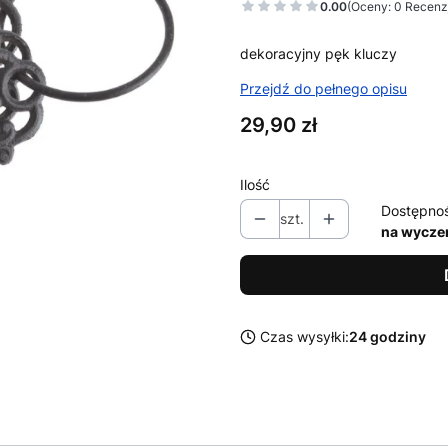
0.00
(Oceny: 0 Recenzj
dekoracyjny pęk kluczy
Przejdź do pełnego opisu
Cena
29,90 zł
Ilość
Dostępno
szt.
na wycze
Czas wysyłki:
24 godziny