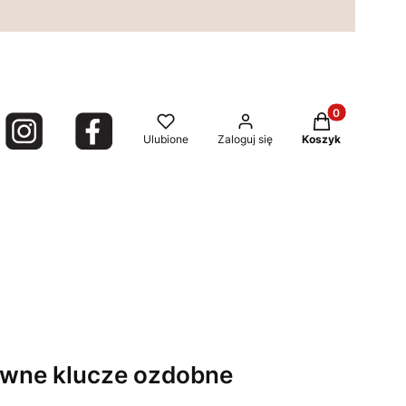
Produkty w kos
Ulubione
Zaloguj się
Koszyk
iwne klucze ozdobne