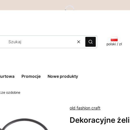
Wyczyść
Szukaj
polski / zł
Hurtowa
Promocje
Nowe produkty
ucze ozdobne
old fashion craft
Dekoracyjne żel