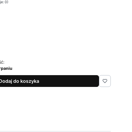
e: 0)
ść:
rpaniu
Dodaj do koszyka