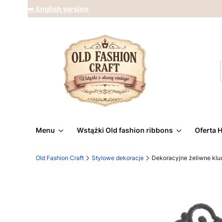
➡️ English version
Menu
Wstążki Old fashion ribbons
Oferta 
Old Fashion Craft
Stylowe dekoracje
Dekoracyjne żeliwne kl