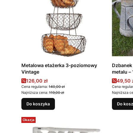
Metalowa etażerka 3-poziomowy
Dzbanek 
Vintage
metalu – 
Cena promocyjna
Cena p
126,00 zł
49,50 
Cena regularna:
140,00 zł
Cena regula
Najniższa cena:
119,00 zł
Najniższa c
Do koszyka
Do kos
Okazja