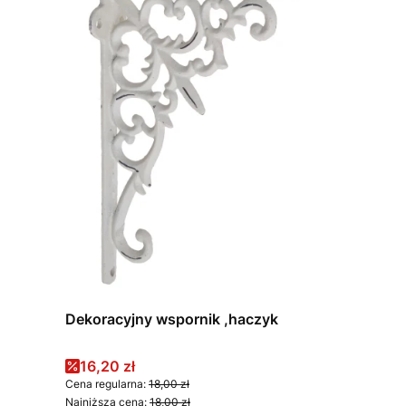
Dekoracyjny wspornik ,haczyk
Cena promocyjna
16,20 zł
Cena regularna:
18,00 zł
Najniższa cena:
18,00 zł