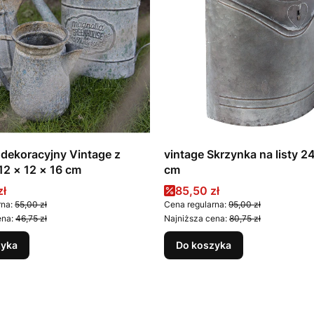
dekoracyjny Vintage z
vintage Skrzynka na listy 
12 × 12 × 16 cm
cm
romocyjna
Cena promocyjna
zł
85,50 zł
rna:
55,00 zł
Cena regularna:
95,00 zł
ena:
46,75 zł
Najniższa cena:
80,75 zł
zyka
Do koszyka