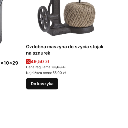
Ozdobna maszyna do szycia stojak
na sznurek
Cena promocyjna
49,50 zł
24x10x29
Cena regularna:
55,00 zł
Najniższa cena:
55,00 zł
Do koszyka