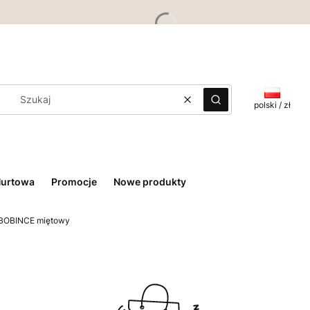
Wyczyść
Szukaj
polski / zł
Hurtowa
Promocje
Nowe produkty
 BOBINCE miętowy