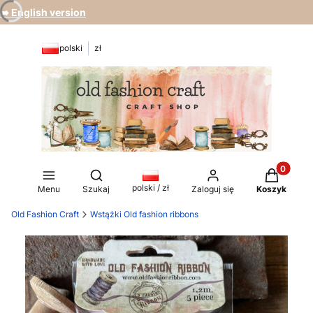
➡️ English version
polski
zł
Produkty 
Otwórz wyszukiwarkę
polski / zł
Menu
Szukaj
Zaloguj się
Koszyk
Old Fashion Craft
Wstążki Old fashion ribbons