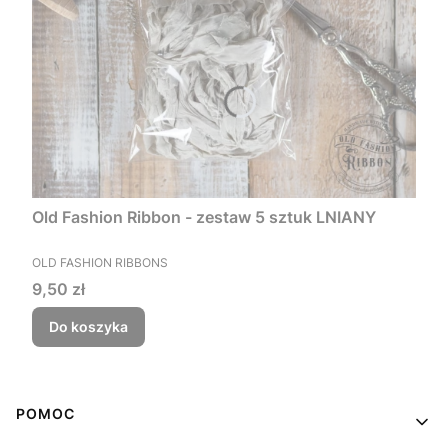
Old Fashion Ribbon - zestaw 5 sztuk LNIANY
PRODUCENT
OLD FASHION RIBBONS
Cena
9,50 zł
Do koszyka
Linki w stopce
POMOC