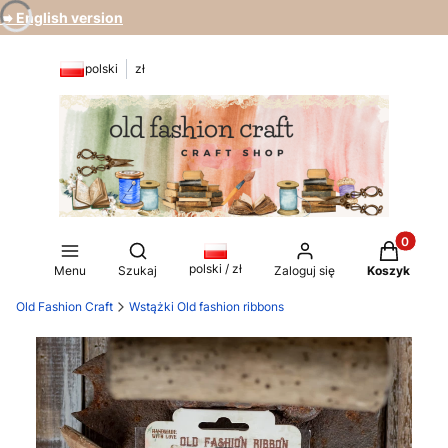
➡️ English version
polski
zł
Produkty 
Otwórz wyszukiwarkę
polski / zł
Menu
Szukaj
Zaloguj się
Koszyk
Old Fashion Craft
Wstążki Old fashion ribbons