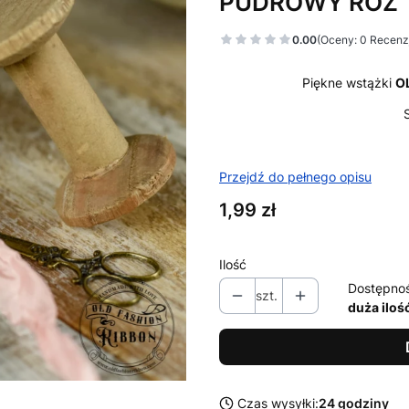
PUDROWY RÓŻ
0.00
(Oceny: 0 Recenzj
Piękne wstążki
O
Przejdź do pełnego opisu
Cena
1,99 zł
Ilość
Dostępno
szt.
duża iloś
Czas wysyłki:
24 godziny