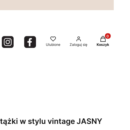
Produkty w kos
Ulubione
Zaloguj się
Koszyk
stążki w stylu vintage JASNY