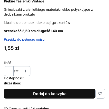
Piękne Tasiemki Vintage
Gnieciuszki z cieniutkiego materiału lekko połyskujące z
drobinkami brokatu
idealne do bombek ,dekoracji ,prezentów
szerokość 2,50 cm długość 140 cm
Przejdź do pełnego opisu
Cena
1,55 zł
Ilość
szt.
Dostępność:
duża ilość
Dodaj do koszyka
Czas wysyłki:
24 godziny