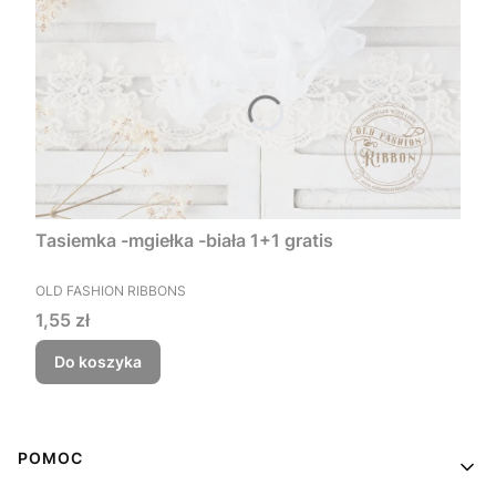
Tasiemka -mgiełka -biała 1+1 gratis
PRODUCENT
OLD FASHION RIBBONS
Cena
1,55 zł
Do koszyka
Linki w stopce
POMOC