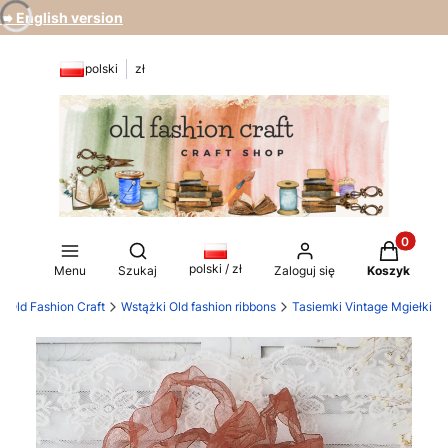
➡️ English version
polski
zł
Produkty 
Otwórz wyszukiwarkę
polski / zł
Menu
Szukaj
Zaloguj się
Koszyk
Old Fashion Craft
Wstążki Old fashion ribbons
Tasiemki Vintage Mgiełki