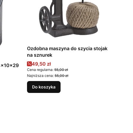
Ozdobna maszyna do szycia stojak
na sznurek
Cena promocyjna
49,50 zł
24x10x29
Cena regularna:
55,00 zł
Najniższa cena:
55,00 zł
Do koszyka