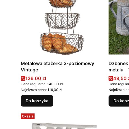
Metalowa etażerka 3-poziomowy
Dzbanek 
Vintage
metalu – 
Cena promocyjna
Cena p
126,00 zł
49,50 
Cena regularna:
140,00 zł
Cena regula
Najniższa cena:
119,00 zł
Najniższa c
Do koszyka
Do kos
Okazja