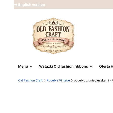
➡️ English version
Menu
Wstążki Old fashion ribbons
Oferta 
Old Fashion Craft
Pudełka Vintage
pudełko z gnieciuszkami -