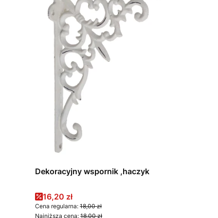
Dekoracyjny wspornik ,haczyk
Cena promocyjna
16,20 zł
Cena regularna:
18,00 zł
Najniższa cena:
18,00 zł