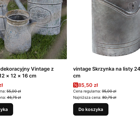
dekoracyjny Vintage z
vintage Skrzynka na listy 
12 × 12 × 16 cm
cm
romocyjna
Cena promocyjna
zł
85,50 zł
rna:
55,00 zł
Cena regularna:
95,00 zł
ena:
46,75 zł
Najniższa cena:
80,75 zł
zyka
Do koszyka