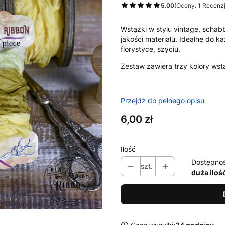
5.00
(Oceny: 1 Recenzj
Wstążki w stylu vintage, schab
jakości materiału. Idealne do 
florystyce, szyciu.
Zestaw zawiera trzy kolory ws
Przejdź do pełnego opisu
Cena
6,00 zł
Ilość
Dostępno
szt.
duża iloś