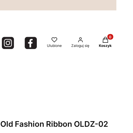
Produkty w kos
Ulubione
Zaloguj się
Koszyk
 Old Fashion Ribbon OLDZ-02