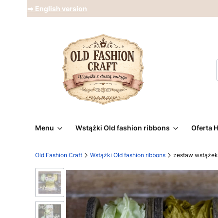
➡️ English version
Menu
Wstążki Old fashion ribbons
Oferta 
Old Fashion Craft
Wstążki Old fashion ribbons
zestaw wstążek