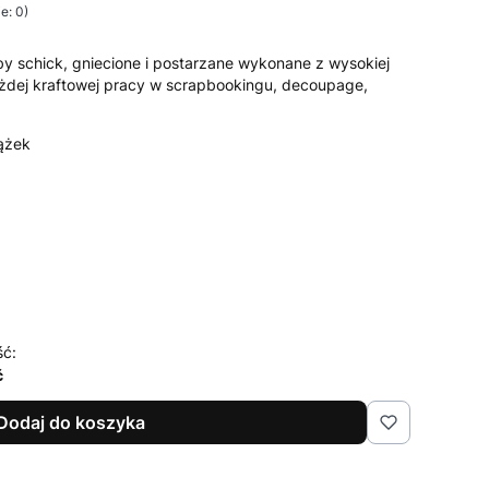
e: 0)
by schick, gniecione i postarzane wykonane z wysokiej
każdej kraftowej pracy w scrapbookingu, decoupage,
tążek
ść:
ć
Dodaj do koszyka