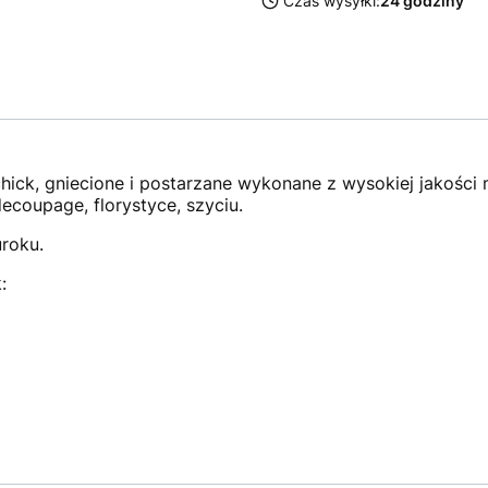
Czas wysyłki:
24 godziny
hick, gniecione i postarzane wykonane z wysokiej jakości m
ecoupage, florystyce, szyciu.
roku.
: