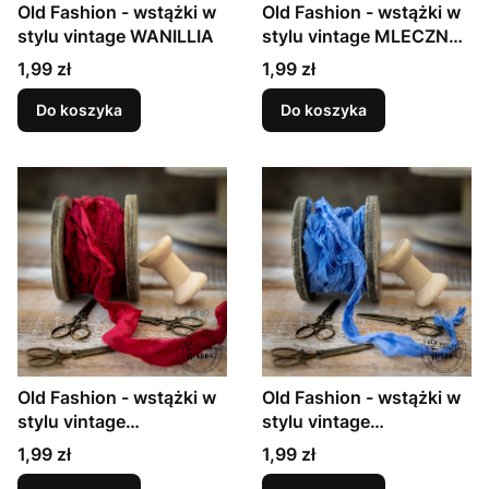
Old Fashion - wstążki w
Old Fashion - wstążki w
stylu vintage WANILLIA
stylu vintage MLECZNA
CZEKOLADA
Cena
Cena
1,99 zł
1,99 zł
Do koszyka
Do koszyka
Old Fashion - wstążki w
Old Fashion - wstążki w
stylu vintage
stylu vintage
ŚWIĄTECZNA
JEANSOWY
Cena
Cena
1,99 zł
1,99 zł
CZERWIEŃ