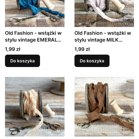
Old Fashion - wstążki w
Old Fashion - wstążki w
stylu vintage EMERALD
stylu vintage MILK
BLUE
FOAM
Cena
Cena
1,99 zł
1,99 zł
Do koszyka
Do koszyka