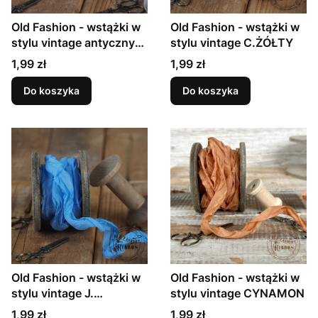
Old Fashion - wstążki w
Old Fashion - wstążki w
stylu vintage antyczny
stylu vintage C.ŻÓŁTY
beż
Cena
Cena
1,99 zł
1,99 zł
Do koszyka
Do koszyka
Old Fashion - wstążki w
Old Fashion - wstążki w
stylu vintage J.
stylu vintage CYNAMON
NIEBIESKI
Cena
Cena
1,99 zł
1,99 zł