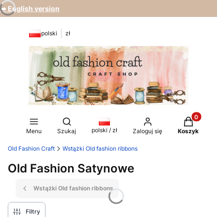
➡️ English version
polski
zł
Produkty 
Otwórz wyszukiwarkę
polski / zł
Menu
Szukaj
Zaloguj się
Koszyk
Old Fashion Craft
Wstążki Old fashion ribbons
Old Fashion Satynowe
Wstążki Old fashion ribbons
Filtry