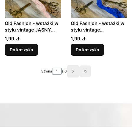
Old Fashion - wstążki w
Old Fashion - wstążki w
stylu vintage JASNY
stylu vintage
PUDROWY RÓŻ
ATRAMENTOWY
Cena
Cena
1,99 zł
1,99 zł
NIEBIESKI
Do koszyka
Do koszyka
Strona
z 3
Przejdź do ostatniej st