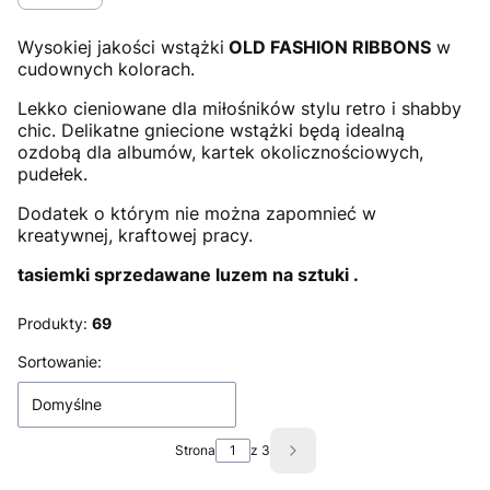
Wysokiej jakości wstążki
OLD FASHION RIBBONS
w
cudownych kolorach.
Lekko cieniowane dla miłośników stylu retro i shabby
chic. Delikatne gniecione wstążki będą idealną
ozdobą dla albumów, kartek okolicznościowych,
pudełek.
Dodatek o którym nie można zapomnieć w
kreatywnej, kraftowej pracy.
tasiemki sprzedawane luzem na sztuki .
Produkty:
69
Lista produktów
Sortowanie:
Domyślne
Strona
z 3
Następne produkty