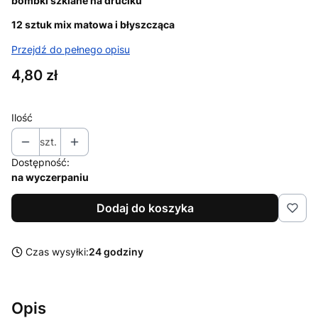
bombki szklane na druciku
12 sztuk mix matowa i błyszcząca
Przejdź do pełnego opisu
Cena
4,80 zł
Ilość
szt.
Dostępność:
na wyczerpaniu
Dodaj do koszyka
Czas wysyłki:
24 godziny
Opis