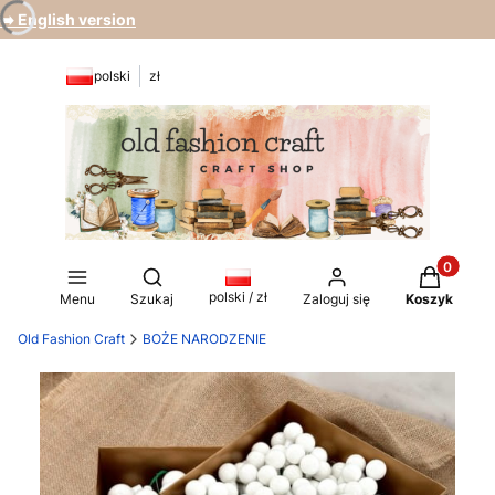
➡️ English version
polski
zł
Produkty 
Otwórz wyszukiwarkę
polski / zł
Menu
Szukaj
Zaloguj się
Koszyk
Old Fashion Craft
BOŻE NARODZENIE