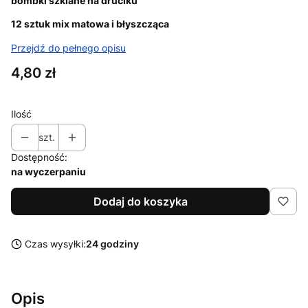
bombki szklane na druciku
12 sztuk mix matowa i błyszcząca
Przejdź do pełnego opisu
Cena
4,80 zł
Ilość
szt.
Dostępność:
na wyczerpaniu
Dodaj do koszyka
Czas wysyłki:
24 godziny
Opis