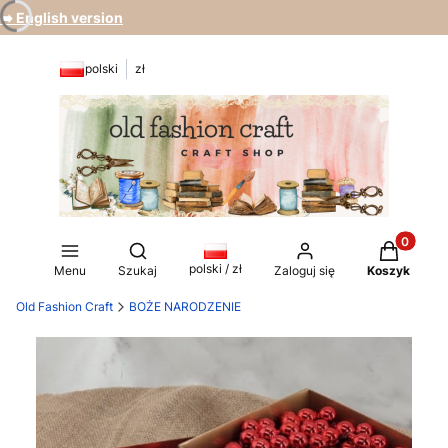
➡️ English version
polski
zł
Produkty 
Otwórz wyszukiwarkę
polski / zł
Menu
Szukaj
Zaloguj się
Koszyk
Old Fashion Craft
BOŻE NARODZENIE