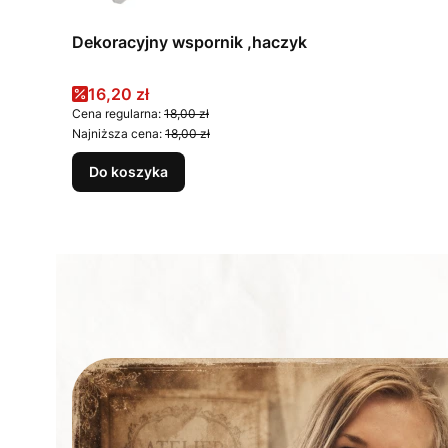
Dekoracyjny wspornik ,haczyk
Cena promocyjna
16,20 zł
Cena regularna:
18,00 zł
Najniższa cena:
18,00 zł
Do koszyka