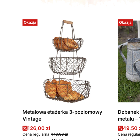
Okazja
Okazja
Metalowa etażerka 3-poziomowy
Dzbanek 
Vintage
metalu – 
Cena promocyjna
Cena p
126,00 zł
49,50 
Cena regularna:
140,00 zł
Cena regula