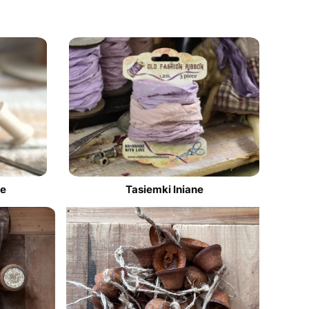
we
Tasiemki lniane