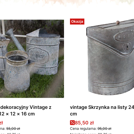
Okazja
dekoracyjny Vintage z
vintage Skrzynka na listy 
12 × 12 × 16 cm
cm
romocyjna
Cena promocyjna
zł
85,50 zł
rna:
55,00 zł
Cena regularna:
95,00 zł