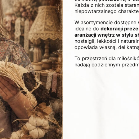
Każda z nich została stara
niepowtarzalnego charakteru
W asortymencie dostępne
idealne do
dekoracji prez
aranżacji wnętrz w stylu s
nostalgii, lekkości i natur
opowiada własną, delikatną 
To przestrzeń dla miłośni
nadają codziennym przedm