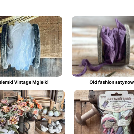
siemki Vintage Mgiełki
Old fashion satyno