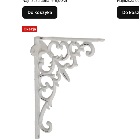
Najniższa cena:
119,00 zł
Najniższa c
Do koszyka
Do kos
Okazja