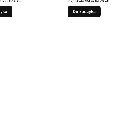
ena:
46,75 zł
Najniższa cena:
80,75 zł
zyka
Do koszyka