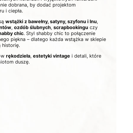
nnie dobrana, by dodać projektom
 i ciepła.
 są
wstążki z bawełny, satyny, szyfonu i lnu
,
entów
,
ozdób ślubnych
,
scrapbookingu
czy
habby chic
. Styl shabby chic to połączenie
alnego piękna – dlatego każda wstążka w sklepie
historię.
ków
rękodzieła
,
estetyki vintage
i detali, które
iotom duszę.