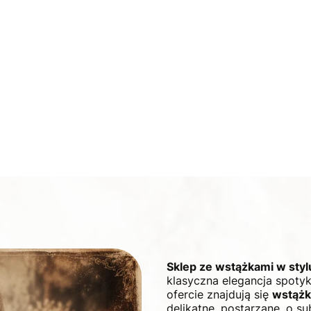
Sklep ze wstążkami w styl
klasyczna elegancja spoty
ofercie znajdują się
wstążk
delikatne, postarzane, o s