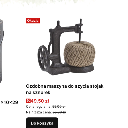
Okazja
Ozdobna maszyna do szycia stojak
na sznurek
Cena promocyjna
49,50 zł
24x10x29
Cena regularna:
55,00 zł
Najniższa cena:
55,00 zł
Do koszyka