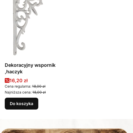
Dekoracyjny wspornik
,haczyk
Cena promocyjna
16,20 zł
Cena regularna:
18,00 zł
Najniższa cena:
18,00 zł
Do koszyka