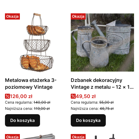
Okazja
Okazja
Metalowa etażerka 3-
Dzbanek dekoracyjny
poziomowy Vintage
Vintage z metalu – 12 × 12
× 16 cm
Cena promocyjna
Cena promocyjna
126,00 zł
49,50 zł
Cena regularna:
140,00 zł
Cena regularna:
55,00 zł
Najniższa cena:
119,00 zł
Najniższa cena:
46,75 zł
Do koszyka
Do koszyka
Okazja
Okazja