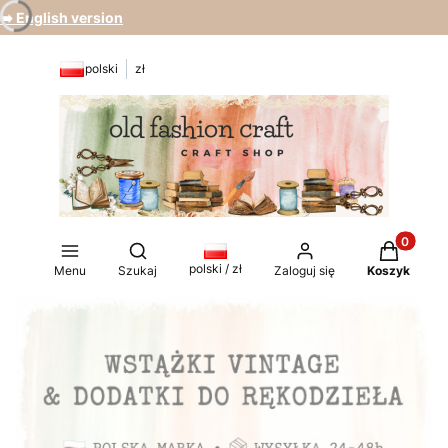
➡️ English version
polski
zł
Produkty 
Otwórz wyszukiwarkę
polski / zł
Menu
Szukaj
Zaloguj się
Koszyk