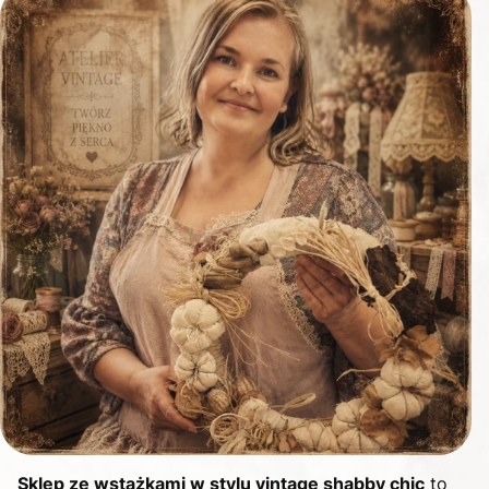
Sklep ze wstążkami w stylu vintage shabby chic
to