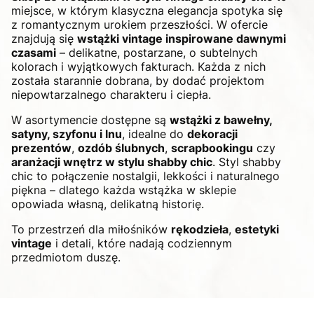
miejsce, w którym klasyczna elegancja spotyka się
z romantycznym urokiem przeszłości. W ofercie
znajdują się
wstążki vintage inspirowane dawnymi
czasami
– delikatne, postarzane, o subtelnych
kolorach i wyjątkowych fakturach. Każda z nich
została starannie dobrana, by dodać projektom
niepowtarzalnego charakteru i ciepła.
W asortymencie dostępne są
wstążki z bawełny,
satyny, szyfonu i lnu
, idealne do
dekoracji
prezentów
,
ozdób ślubnych
,
scrapbookingu
czy
aranżacji wnętrz w stylu shabby chic
. Styl shabby
chic to połączenie nostalgii, lekkości i naturalnego
piękna – dlatego każda wstążka w sklepie
opowiada własną, delikatną historię.
To przestrzeń dla miłośników
rękodzieła
,
estetyki
vintage
i detali, które nadają codziennym
przedmiotom duszę.