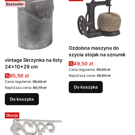
Bestseller
Ozdobna maszyna do
szycia stojak na sznurek
vintage Skrzynka na listy
Cena promocyjna
49,50 zł
24x10x29 cm
Cena regularna:
55,00 zł
Cena promocyjna
85,50 zł
Najniższa cena:
55,00 zł
Cena regularna:
95,00 zł
Do koszyka
Najniższa cena:
80,75 zł
Do koszyka
Okazja