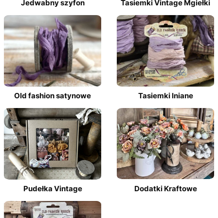
Jedwabny szyfon
Tasiemki Vintage Mgiełki
Old fashion satynowe
Tasiemki lniane
Pudełka Vintage
Dodatki Kraftowe