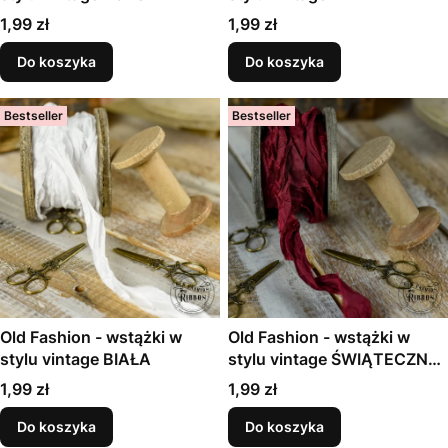
Cena
Cena
1,99 zł
1,99 zł
Do koszyka
Do koszyka
Bestseller
Bestseller
Old Fashion - wstążki w
Old Fashion - wstążki w
stylu vintage BIAŁA
stylu vintage ŚWIĄTECZNE
BORDO
Cena
Cena
1,99 zł
1,99 zł
Do koszyka
Do koszyka